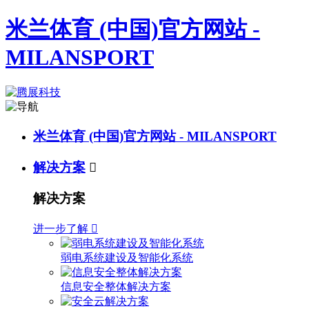
米兰体育 (中国)官方网站 -
MILANSPORT
米兰体育 (中国)官方网站 - MILANSPORT
解决方案

解决方案
进一步了解

弱电系统建设及智能化系统
信息安全整体解决方案