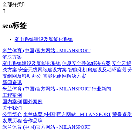
全部分类


seo标签
弱电系统建设及智能化系统
米兰体育 (中国)官方网站 - MILANSPORT
解决方案
弱电系统建设及智能化系统
信息安全整体解决方案
安全云解
决方案
安全无线网络建设方案
智能化机房建设及动环监测
分
支组网及移动办公
智能化组网解决方案
新闻资讯
米兰体育 (中国)官方网站 - MILANSPORT
行业新闻
工程案例
国内案例
国外案例
关于我们
公司简介
米兰体育 (中国)官方网站 - MILANSPORT
荣誉资质
发展历程
合作品牌
米兰体育 (中国)官方网站 - MILANSPORT