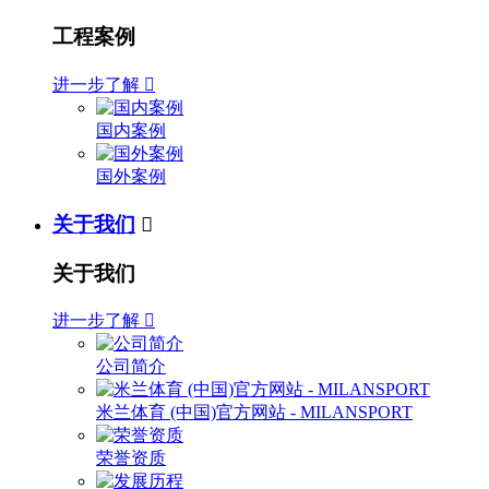
工程案例
进一步了解

国内案例
国外案例
关于我们

关于我们
进一步了解

公司简介
米兰体育 (中国)官方网站 - MILANSPORT
荣誉资质