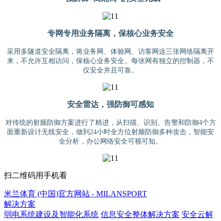
专网专用业务隔离，保核心业务安全
采用多隧道安全隔离，将业务网、体验网、访客网这三张网络隔离开
来，不允许互相访问，保核心业务安全。每张网有独立的控制器，不
仅安全并且可靠。
安全雷达，强防御可感知
对传统的射频防御方案进行了精进，从扫描、识别、告警和防御4个方
面重新设计无线安全，做到24小时全方位射频防御多种攻击，智能安
全分析，办公网络安全可视可知。
扫二维码用手机看
米兰体育 (中国)官方网站 - MILANSPORT
解决方案
弱电系统建设及智能化系统
信息安全整体解决方案
安全云解