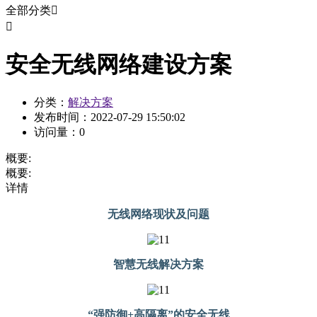
全部分类


安全无线网络建设方案
分类：
解决方案
发布时间：
2022-07-29 15:50:02
访问量：
0
概要:
概要:
详情
无线网络现状及问题
智慧无线解决方案
“强防御+高隔离”的安全无线