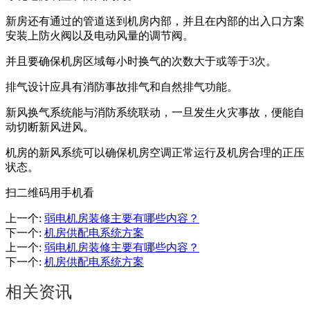
新房还有通过的管道送到机房内部，并且在内部的出入口方案
安装上防火阀以及电动风量的调节阀。
并且要确保机房区域每小时换气的次数大于或等于3次。
排气设计应具有消防事故排气和自然排气功能。
新风换气系统能与消防系统联动，一旦发生火灾事故，便能自
动切断新风进风。
机房的新风系统可以确保机房空调正常运行及机房合理的正压
状态。
扫二维码用手机看
上一个
:
弱电机房装修主要有哪些内容？
下一个
:
机房供配电系统方案
上一个
:
弱电机房装修主要有哪些内容？
下一个
:
机房供配电系统方案
相关资讯