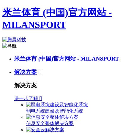
米兰体育 (中国)官方网站 -
MILANSPORT
米兰体育 (中国)官方网站 - MILANSPORT
解决方案

解决方案
进一步了解

弱电系统建设及智能化系统
信息安全整体解决方案