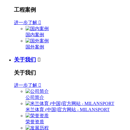
工程案例
进一步了解

国内案例
国外案例
关于我们

关于我们
进一步了解

公司简介
米兰体育 (中国)官方网站 - MILANSPORT
荣誉资质