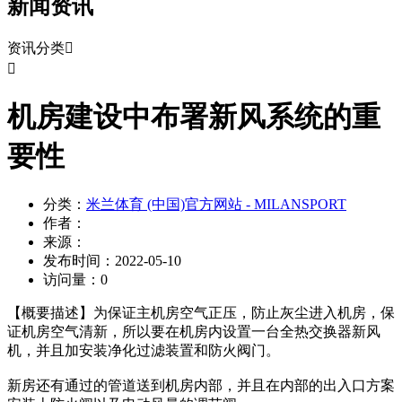
新闻资讯
资讯分类


机房建设中布署新风系统的重
要性
分类：
米兰体育 (中国)官方网站 - MILANSPORT
作者：
来源：
发布时间：
2022-05-10
访问量：
0
【概要描述】
为保证主机房空气正压，防止灰尘进入机房，保
证机房空气清新，所以要在机房内设置一台全热交换器新风
机，并且加安装净化过滤装置和防火阀门。
新房还有通过的管道送到机房内部，并且在内部的出入口方案