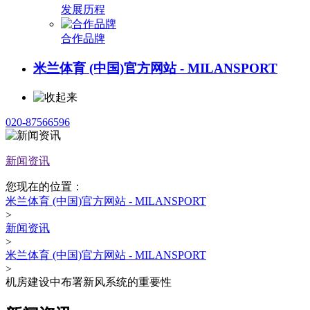
发展历程
合作品牌
米兰体育 (中国)官方网站 - MILANSPORT
020-87566596
新闻资讯
您现在的位置：
米兰体育 (中国)官方网站 - MILANSPORT
>
新闻资讯
>
米兰体育 (中国)官方网站 - MILANSPORT
>
机房建设中布署新风系统的重要性